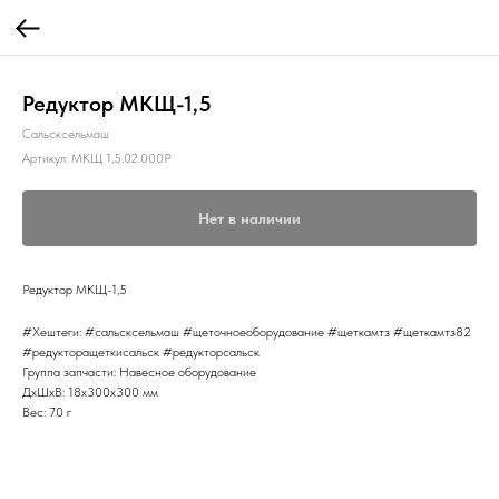
Редуктор МКЩ-1,5
Сальсксельмаш
Артикул:
МКЩ 1,5.02.000Р
Нет в наличии
Редуктор МКЩ-1,5
#Хештеги: #сальсксельмаш #щеточноеоборудование #щеткамтз #щеткамтз82
#редукторащеткисальск #редукторсальск
Группа запчасти: Навесное оборудование
ДxШxВ: 18x300x300 мм
Вес: 70 г