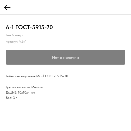
6-1 ГОСТ-5915-70
Без бренда
Артикул:
М6х1
Нет в наличии
Гайка шестигранная М6х1 ГОСТ-5915-70
Группа запчасти: Метизы
ДxШxВ: 10x10x4 мм
Вес: 3 г