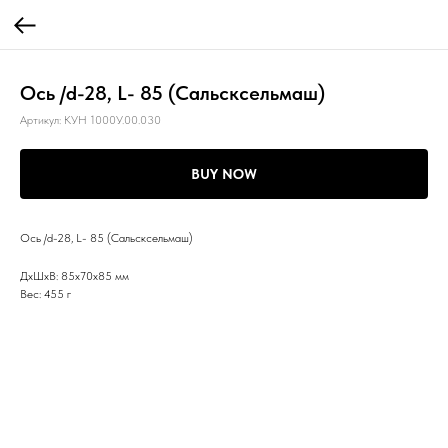
Ось /d-28, L- 85 (Сальсксельмаш)
Артикул:
КУН 1000У.00.030
BUY NOW
Ось /d-28, L- 85 (Сальсксельмаш)
ДxШxВ: 85x70x85 мм
Вес: 455 г