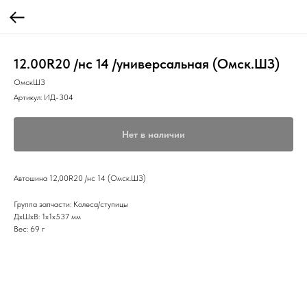
12.00R20 /нс 14 /универсальная (Омск.ШЗ)
ОмскШЗ
Артикул:
ИД-304
Нет в наличии
Автошина 12,00R20 /нс 14 (Омск.ШЗ)
Группа запчасти: Колеса/ступицы
ДxШxВ: 1x1x537 мм
Вес: 69 г