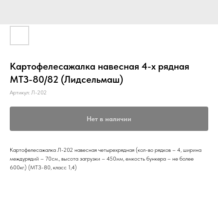
Картофелесажалка навесная 4-х рядная
МТЗ-80/82 (Лидсельмаш)
Артикул:
Л-202
Нет в наличии
Картофелесажалка Л-202 навесная четырехрядная (кол-во рядков – 4, ширина
междурядий – 70см., высота загрузки – 450мм, емкость бункера – не более
600кг.) (МТЗ-80, класс 1,4)