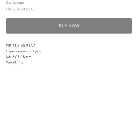
Без бренда
ПР-25,4-60 /16A-1
BUY NOW
ПР-25,4-60 /16A-1
Группа запчасти: Цепи
lwh: 5x18x18 mm
Weight: 7 g