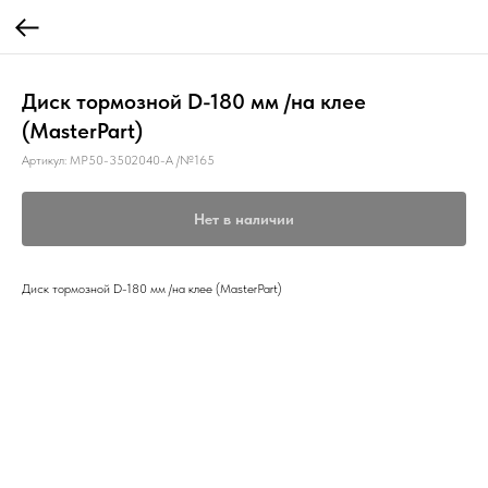
Диск тормозной D-180 мм /на клее
(МasterPart)
Артикул:
MP50-3502040-А /№165
Нет в наличии
Диск тормозной D-180 мм /на клее (МasterPart)