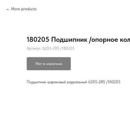
More products
180205 Подшипник /опорное кол
Артикул:
6205-2RS /180205
Нет в наличии
Подшипник шариковый радиальный 6205-2RS /180205