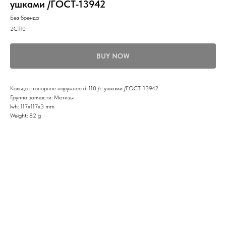
ушками /ГОСТ-13942
Без бренда
2С110
BUY NOW
Кольцо стопорное наружнее d-110 /с ушками /ГОСТ-13942
Группа запчасти: Метизы
lwh: 117x117x3 mm
Weight: 82 g