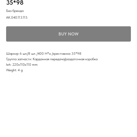
35*98
Без бренда
АК.040.113.115
BUY NOW
Шарнир 6 шл./8 шл. /400 Н*м /крестовина 35*98
Группа запчасти: Карданная передача/раздаточная коробка
lwh: 220x110x110 mm
Weight: 4 g