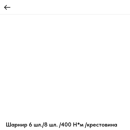
Шарнир 6 шл./8 шл. /400 Н*м /крестовина