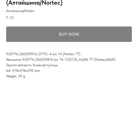
(Алтайшина/Nortec)
Алтайшина/Nortec
F-35
BUY NOW
9,00*16 /260/95R16 /2ПТС-4 /нс 14 (Nortec ТТ)
Автошина 9,00*16 /260/95R16 /нс 14, 150/136, А2/А6 ТТ (Nortec/АШК)
Группа запчасти: Колеса/ступицы
lwh: 974x974x290 mm
Weight: 39 g