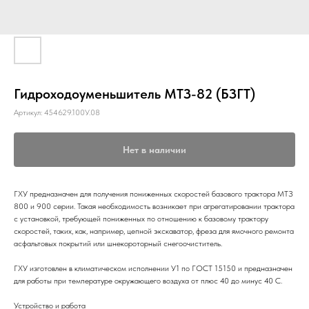
Гидроходоуменьшитель МТЗ-82 (БЗГТ)
Артикул:
454629.100У.08
Нет в наличии
ГХУ предназначен для получения пониженных скоростей базового трактора МТЗ
800 и 900 серии. Такая необходимость возникает при агрегатировании трактора
с установкой, требующей пониженных по отношению к базовому трактору
скоростей, таких, как, например, цепной экскаватор, фреза для ямочного ремонта
асфальтовых покрытий или шнекороторный снегоочиститель.
ГХУ изготовлен в климатическом исполнении У1 по ГОСТ 15150 и предназначен
для работы при температуре окружающего воздуха от плюс 40 до минус 40 С.
Устройство и работа