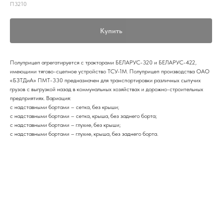
П3210
Купить
Полуприцеп агрегатируется с тракторами БЕЛАРУС-320 и БЕЛАРУС-422,
имеющими тягово-сцепное устройство ТСУ-1М. Полуприцеп производства ОАО
«БЗТДиА» ПМТ-330 предназначен для транспортировки различных сыпучих
грузов с выгрузкой назад в коммунальных хозяйствах и дорожно-строительных
предприятиях. Вариация:
с надставными бортами – сетка, без крыши;
с надставными бортами – сетка, крыша, без заднего борта;
с надставными бортами – глухие, без крыши;
с надставными бортами – глухие, крыша, без заднего борта.