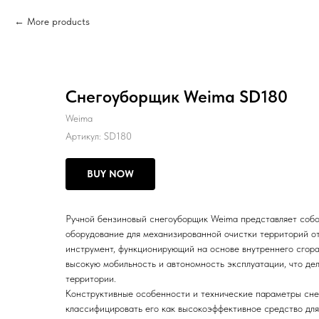
More products
Снегоуборщик Weima SD180
Weima
Артикул:
SD180
BUY NOW
Ручной бензиновый снегоуборщик Weima представляет соб
оборудование для механизированной очистки территорий о
инструмент, функционирующий на основе внутреннего сгора
высокую мобильность и автономность эксплуатации, что де
территории.
Конструктивные особенности и технические параметры сн
классифицировать его как высокоэффективное средство дл