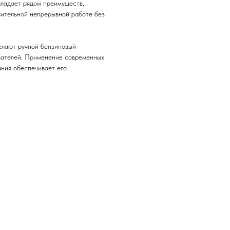
бладает рядом преимуществ,
лительной непрерывной работе без
елают ручной бензиновый
вателей. Применение современных
ания обеспечивает его