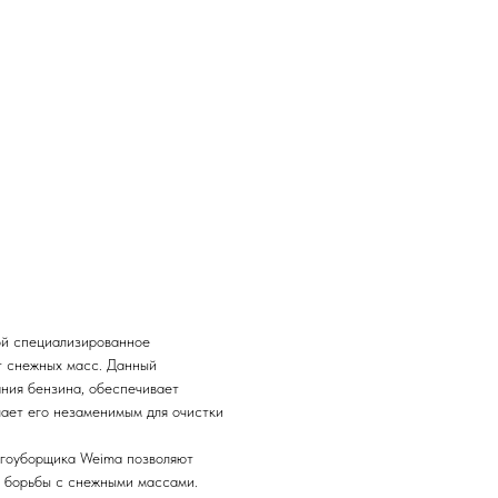
ой специализированное
т снежных масс. Данный
ния бензина, обеспечивает
лает его незаменимым для очистки
егоуборщика Weima позволяют
я борьбы с снежными массами.