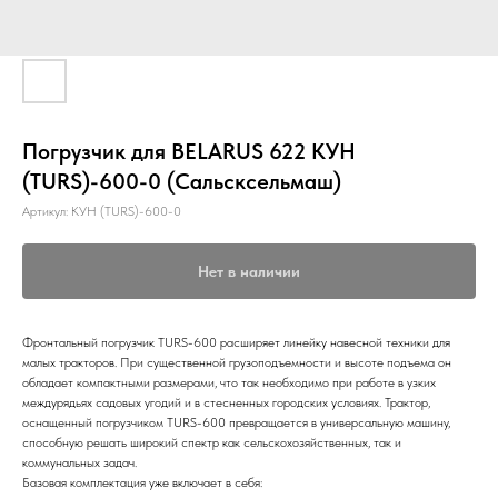
Погрузчик для BELARUS 622 КУН
(TURS)-600-0 (Сальсксельмаш)
Артикул:
КУН (TURS)-600-0
Нет в наличии
Фронтальный погрузчик TURS-600 расширяет линейку навесной техники для
малых тракторов. При существенной грузоподъемности и высоте подъема он
обладает компактными размерами, что так необходимо при работе в узких
междурядьях садовых угодий и в стесненных городских условиях. Трактор,
оснащенный погрузчиком TURS-600 превращается в универсальную машину,
способную решать широкий спектр как сельскохозяйственных, так и
коммунальных задач.
Базовая комплектация уже включает в себя: