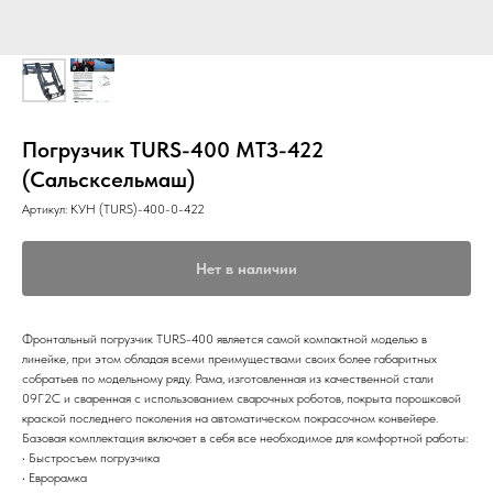
Погрузчик TURS-400 МТЗ-422
(Сальсксельмаш)
Артикул:
КУН (TURS)-400-0-422
Нет в наличии
Фронтальный погрузчик TURS-400 является самой компактной моделью в
линейке, при этом обладая всеми преимуществами своих более габаритных
собратьев по модельному ряду. Рама, изготовленная из качественной стали
09Г2С и сваренная с использованием сварочных роботов, покрыта порошковой
краской последнего поколения на автоматическом покрасочном конвейере.
Базовая комплектация включает в себя все необходимое для комфортной работы:
• Быстросъем погрузчика
• Еврорамка