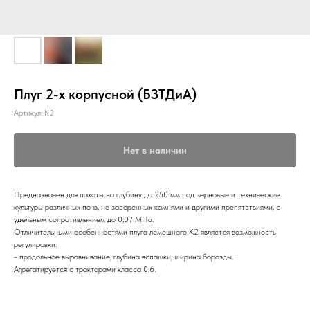
Плуг 2-х корпусной (БЗТДиА)
Артикул:
К2
Нет в наличии
Предназначен для пахоты на глубину до 250 мм под зерновые и технические
культуры различных почв, не засоренных камнями и другими препятствиями, с
удельным сопротивлением до 0,07 МПа.
Отличительными особенностями плуга лемешного К2 является возможность
регулировки:
- продольное выравнивание; глубина вспашки; ширина борозды.
Агрегатируется с тракторами класса 0,6.