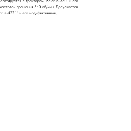
гатируется с трактором "Belarus-320" и его
астотой вращения 540 об/мин. Допускается
arus-422.1" и его модификациями.