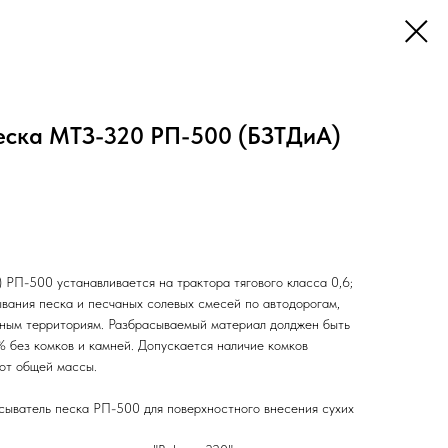
еска МТЗ-320 РП-500 (БЗТДиА)
 РП-500 устанавливается на трактора тягового класса 0,6;
ывания песка и песчаных солевых смесей по автодорогам,
нным территориям. Разбрасываемый материал долджен быть
% без комков и камней. Допускается наличие комков
от общей массы.
сыватель песка РП-500 для поверхностного внесения сухих