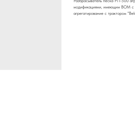
Разбрасыватель песка РП-500 агре
модификациями, имеющим ВОМ с ч
агрегатирование с трактором "Bel