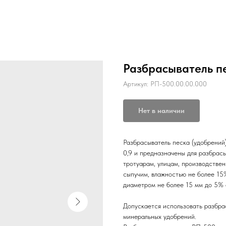
Разбрасыватель п
Артикул:
РП-500.00.00.000
Нет в наличии
Разбрасыватель песка (удобрений)
0,9 и предназначены для разбрас
тротуарам, улицам, производстве
сыпучим, влажностью не более 15
диаметром не более 15 мм до 5% 
Допускается использовать разбра
минеральных удобрений.