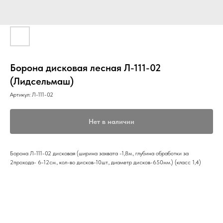
Борона дисковая лесная Л-111-02
(Лидсельмаш)
Артикул:
Л-111-02
Нет в наличии
Борона Л-111-02 дисковая (ширина захвата -1,8м., глубина обработки за
2прохода- 6-12см., кол-во дисков-10шт., диаметр дисков-650мм.) (класс 1,4)